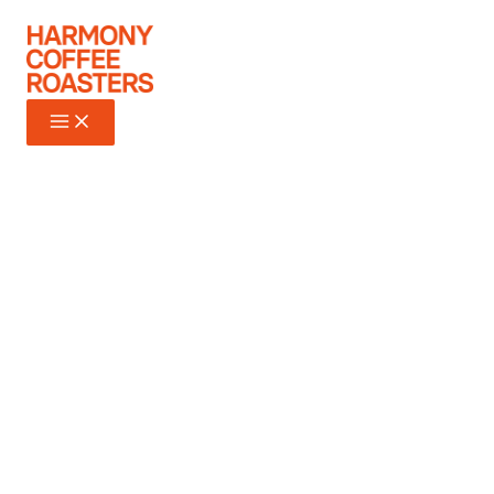
Ir
al
contenido
HARMONY COFFEE
ROASTERS
Somos un microtostador de
Barcelona. Seleccionamos los
mejores orígenes de café de
especialidad para tostarlos
cuidadosamente y poder
crear una experiencia en cada
taza.