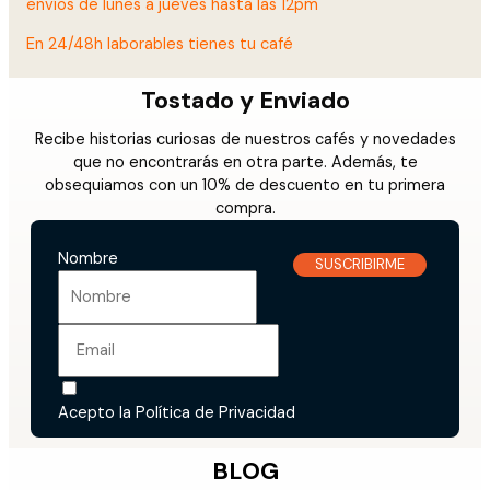
envíos de lunes a jueves hasta las 12pm
variantes.
Las
En 24/48h laborables tienes tu café
opciones
se
Tostado y Enviado
pueden
elegir
Recibe historias curiosas de nuestros cafés y novedades
en
que no encontrarás en otra parte. Además, te
la
obsequiamos con un 10% de descuento en tu primera
página
compra.
de
producto
Nombre
SUSCRIBIRME
Acepto la
Política de Privacidad
BLOG