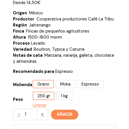
Desde
14,50
€
Origen
México
Productor
Cooperativa productores Café La Tribu
Región
Jaltenango
Finca
Fincas de pequeños agricultores
Altura
1500-1800 msnm
Proceso
Lavado
Variedad
Bourbon, Typica y Caturra
Notas de cata
Manzana, naranja, galleta, chocolate
y almendras
Recomendado para
Espresso
Grano
Moka
Espresso
Molienda
250 gr
1 kg
Peso
Limpiar
El
-
+
AÑADIR
Triunfo,
México