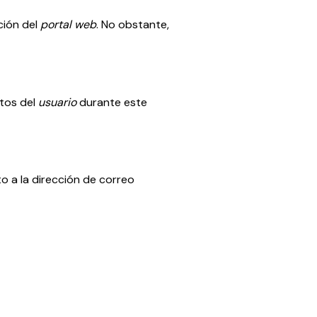
ción del
portal
web
. No obstante,
atos del
usuario
durante este
o a la dirección de correo