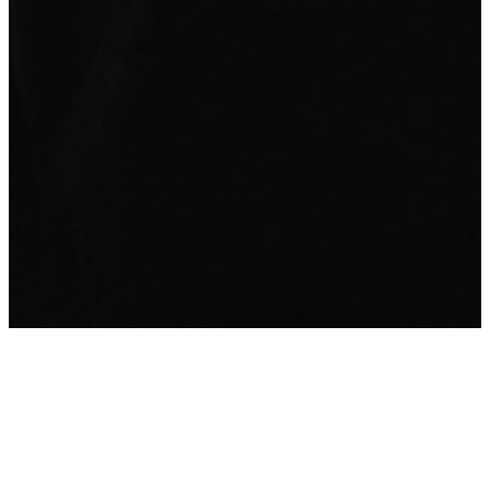
Historia:
En 2021, Dani se deshizo de su moto para
adquirir una tostadora de café con