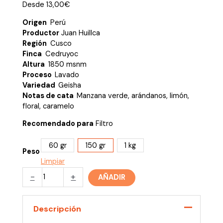
Desde
13,00
€
Origen
Perú
Productor
Juan Huillca
Región
Cusco
Finca
Cedruyoc
Altura
1850 msnm
Proceso
Lavado
Variedad
Geisha
Notas de cata
Manzana verde, arándanos, limón,
floral, caramelo
Recomendado para
Filtro
60 gr
150 gr
1 kg
Peso
Limpiar
Juan
-
+
AÑADIR
Huillca,
Perú
cantidad
Descripción