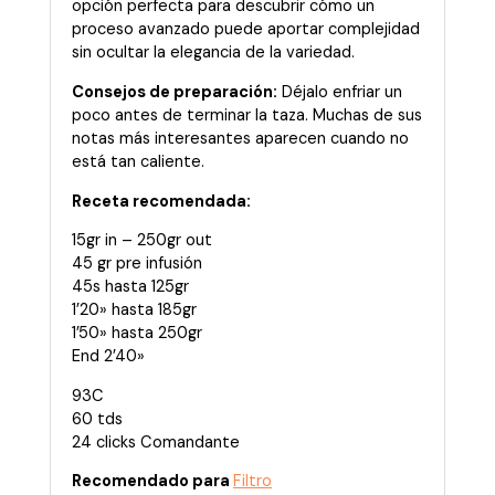
opción perfecta para descubrir cómo un
proceso avanzado puede aportar complejidad
sin ocultar la elegancia de la variedad.
Consejos de preparación:
Déjalo enfriar un
poco antes de terminar la taza. Muchas de sus
notas más interesantes aparecen cuando no
está tan caliente.
Receta recomendada:
15gr in – 250gr out
45 gr pre infusión
45s hasta 125gr
1’20» hasta 185gr
1’50» hasta 250gr
End 2’40»
93C
60 tds
24 clicks Comandante
Recomendado para
Filtro