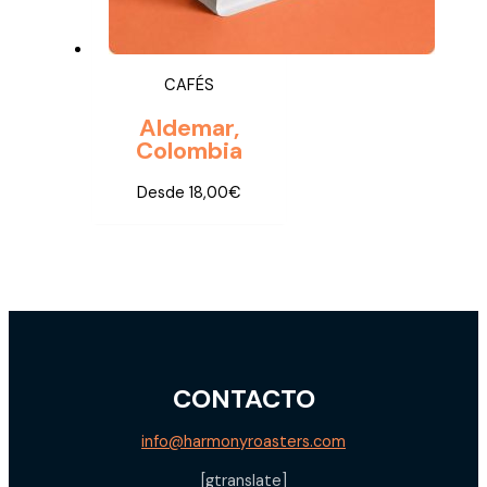
CAFÉS
Aldemar,
Colombia
Desde
18,00
€
CONTACTO
info@harmonyroasters.com
[gtranslate]