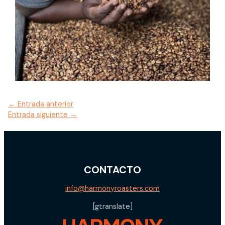
←
Entrada anterior
Entrada siguiente
→
CONTACTO
info@harmonyroasters.com
[gtranslate]