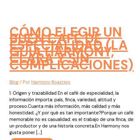
CÓMO ELEGIR UN
BUEN CAFÉ DE
ESPECIALIDAD (LA
GUÍA HARMONY,
CLARA Y SIN
COMPLICACIONES)
Blog
/ Por
Harmony Roasters
1. Origen y trazabilidad En el café de especialidad, la
información importa: país, finca, variedad, altitud y
proceso.Cuanta más información, más calidad y más
honestidad. ¿Y por qué es tan importante?Porque un café
memorable no es casualidad: es el trabajo de una finca, de
un productor y de una historia concreta.En Harmony nos
gusta poner […]