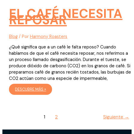
EL CAFÉ NECESITA
REPOSAR
Blog
/ Por
Harmony Roasters
¿Qué significa que a un café le falta reposo? Cuando
hablamos de que el café necesita reposar, nos referimos a
un proceso llamado desgasificación. Durante el tueste, se
produce dióxido de carbono (CO2) en los granos de café. Si
preparamos café de granos recién tostados, las burbujas de
CO2 actúan como una especie de impermeable,
EL
DESCUBRE MÁS »
CAFÉ
NECESITA
REPOSAR
1
2
Siguiente
→