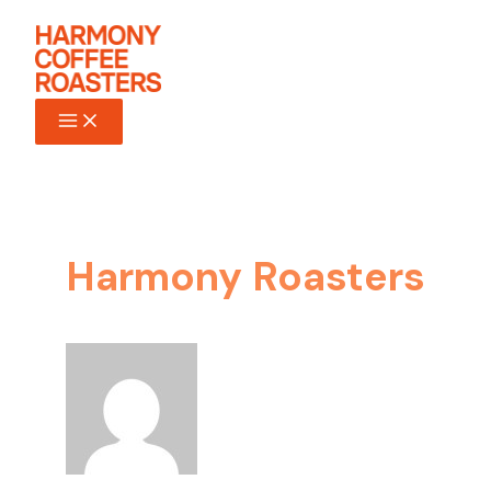
Ir
al
contenido
Harmony Roasters