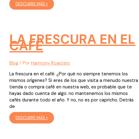
CÓMO
DESCUBRE MÁS »
ELEGIR
UN
BUEN
CAFÉ
DE
ESPECIALIDAD
(LA
GUÍA
LA FRESCURA EN EL
HARMONY,
CLARA
CAFÉ
Y
SIN
COMPLICACIONES)
Blog
/ Por
Harmony Roasters
La frescura en el café: ¿Por qué no siempre tenemos los
mismos orígenes? Si eres de los que visita a menudo nuestra
tienda o compra café en nuestra web, es probable que te
hayas dado cuenta de algo: no mantenemos los mismos
cafés durante todo el año. Y no, no es por capricho. Detrás
de
LA
DESCUBRE MÁS »
FRESCURA
EN
EL
CAFÉ