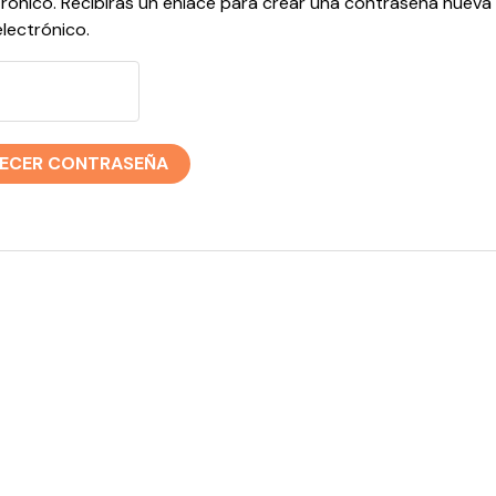
trónico. Recibirás un enlace para crear una contraseña nueva
lectrónico.
LECER CONTRASEÑA